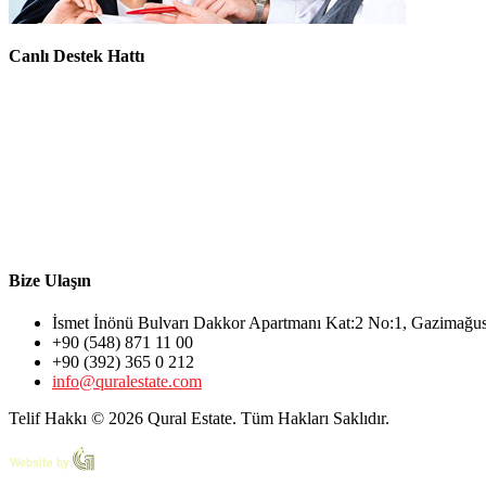
Canlı Destek Hattı
Bize Ulaşın
İsmet İnönü Bulvarı Dakkor Apartmanı Kat:2 No:1, Gazimağ
+90 (548) 871 11 00
+90 (392) 365 0 212
info@quralestate.com
Telif Hakkı © 2026 Qural Estate. Tüm Hakları Saklıdır.