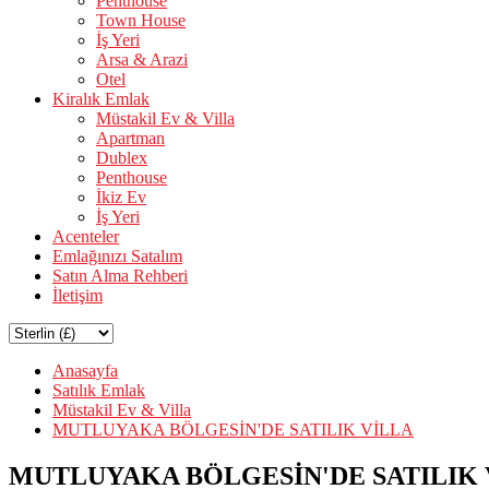
Penthouse
Town House
İş Yeri
Arsa & Arazi
Otel
Kiralık Emlak
Müstakil Ev & Villa
Apartman
Dublex
Penthouse
İkiz Ev
İş Yeri
Acenteler
Emlağınızı Satalım
Satın Alma Rehberi
İletişim
Anasayfa
Satılık Emlak
Müstakil Ev & Villa
MUTLUYAKA BÖLGESİN'DE SATILIK VİLLA
MUTLUYAKA BÖLGESİN'DE SATILIK 