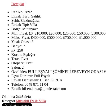
Detaylar
Ref.No:
3892
Emlak Türü:
Satılık
Şehir:
Gazimağusa
Emlak Tipi:
Villa
Bölge:
Mutluyaka
Min. Fiyat:
£0, £10.000, £20.000, £25.000, £50.000, £100.000
Maks. Fiyat:
£400.000, £500.000, £750.000, £1.000.000
Yatak Odası:
3
Banyo:
2
m²:
250
Koçan:
Eşdeğer
Teras:
Evet
Otopark:
Evet
Salon:
2
Özellikler:
FULL EŞYALI ŞÖMİNELİ EBEVEYN ODASI 
Eşya Durumu:
Full Eşyalı
Emlak Danışmanı:
Bilsen KIRCA
Telefon:
0548 871 11 04
Email:
bilsen.kirca@quralestate.com
Okunma
2446
defa
Kategori
Müstakil Ev & Villa