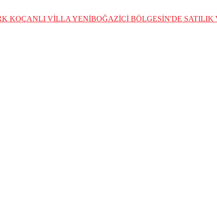
ÜRK KOÇANLI VİLLA
YENİBOĞAZİÇİ BÖLGESİN'DE SATILI