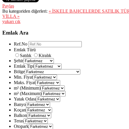
Paylaş
Bu kategoriden diğerleri:
« İSKELE BAHÇELERDE SATILIK T
VİLLA »
yukarı çık
Emlak Ara
Ref.No
Emlak Türü
Satılık
Kiralık
Şehir
Emlak Tipi
Bölge
Min. Fiyat
Maks. Fiyat
m² (Minimum)
m² (Maximum)
Yatak Odası
Banyo
Koçan
Balkon
Teras
Otopark