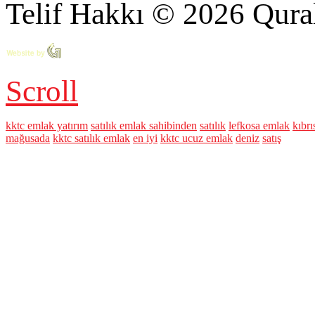
Telif Hakkı © 2026 Qural
Scroll
kktc emlak yatırım
satılık emlak sahibinden
satılık
lefkosa emlak
kıbrı
mağusada
kktc satılık emlak
en iyi
kktc ucuz emlak
deniz
satış