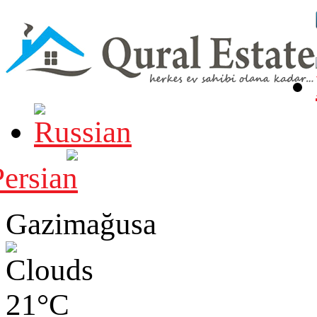
Gazimağusa
21°C