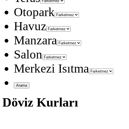
Otopark
Havuz
Manzara
Salon
Merkezi Isıtma
Döviz Kurları