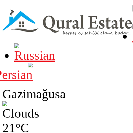
Gazimağusa
21°C