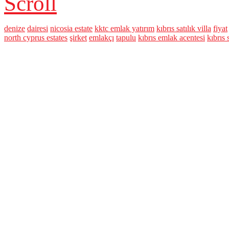
Scroll
denize
dairesi
nicosia estate
kktc emlak yatırım
kıbrıs satılık villa
fiyat
north cyprus estates
şirket
emlakçı
tapulu
kıbrıs emlak acentesi
kıbrıs 