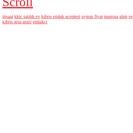
Scroll
inşaat
kktc satılık ev
kıbrıs emlak acentesi
uygun fiyat
magosa
alım
ev
kıbrıs arsa arazi
emlakçı