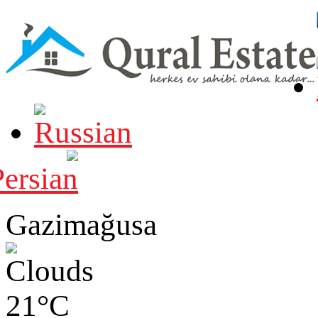
Gazimağusa
21°C