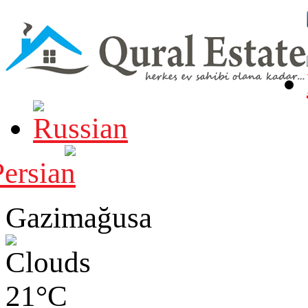
Gazimağusa
21°C