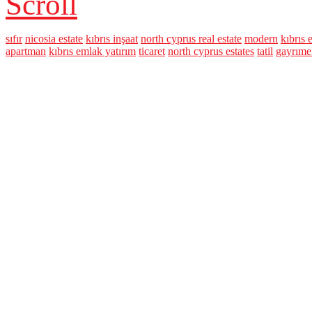
Scroll
sıfır
nicosia estate
kıbrıs inşaat
north cyprus real estate
modern
kıbrıs
apartman
kıbrıs emlak yatırım
ticaret
north cyprus estates
tatil
gayrıme