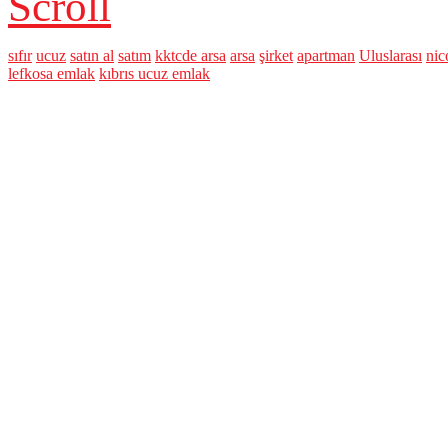
Scroll
sıfır
ucuz
satın al
satım
kktcde arsa
arsa
şirket
apartman
Uluslarası
nic
lefkosa emlak
kıbrıs ucuz emlak