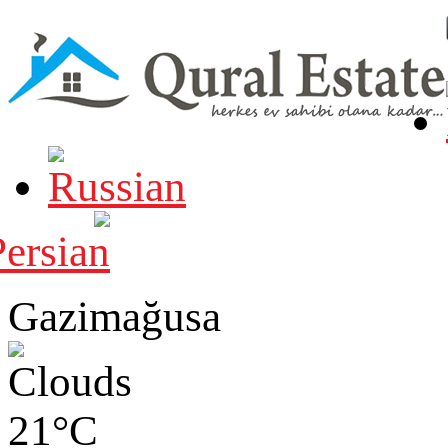
Gazimağusa
21°C