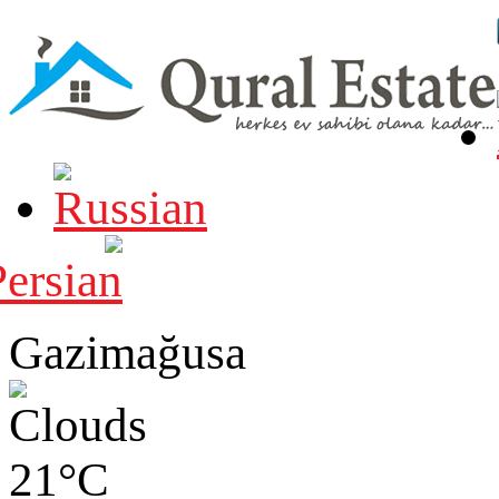
Gazimağusa
21°C