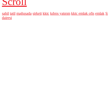
Scroll
sahil
tatil
mağusada
şirketi
kktc
kıbrıs yatırım
kktc emlak ofis
emlak
Ş
dairesi