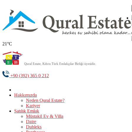
21°C
Qural Estate, Kıbrıs Türk Emlakçılar Birliği üyesidir.
+90 (392) 365 0 212
Hakkımızda
Neden Qural Estate?
Kariyer
Satılık Emlak
Müstakil Ev & Villa
Daire
Dubleks