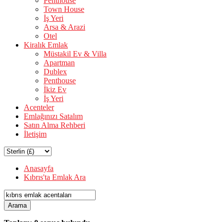
Penthouse
Town House
İş Yeri
Arsa & Arazi
Otel
Kiralık Emlak
Müstakil Ev & Villa
Apartman
Dublex
Penthouse
İkiz Ev
İş Yeri
Acenteler
Emlağınızı Satalım
Satın Alma Rehberi
İletişim
Anasayfa
Kıbrıs'ta Emlak Ara
Arama