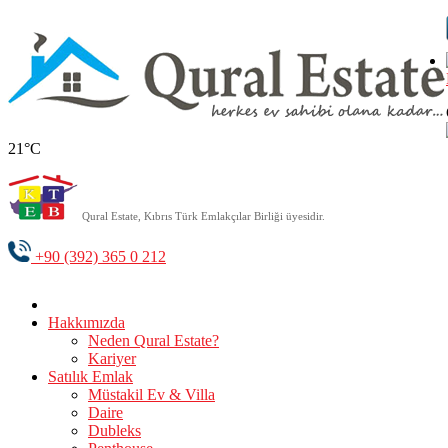
21°C
Qural Estate, Kıbrıs Türk Emlakçılar Birliği üyesidir.
+90 (392) 365 0 212
Hakkımızda
Neden Qural Estate?
Kariyer
Satılık Emlak
Müstakil Ev & Villa
Daire
Dubleks