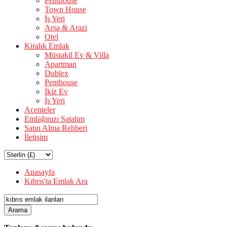
Penthouse
Town House
İş Yeri
Arsa & Arazi
Otel
Kiralık Emlak
Müstakil Ev & Villa
Apartman
Dublex
Penthouse
İkiz Ev
İş Yeri
Acenteler
Emlağınızı Satalım
Satın Alma Rehberi
İletişim
Anasayfa
Kıbrıs'ta Emlak Ara
Arama