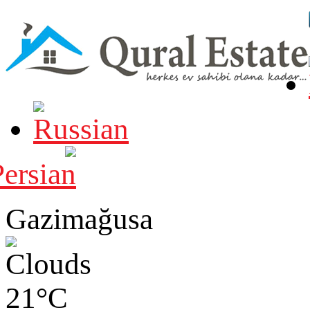
Gazimağusa
21°C