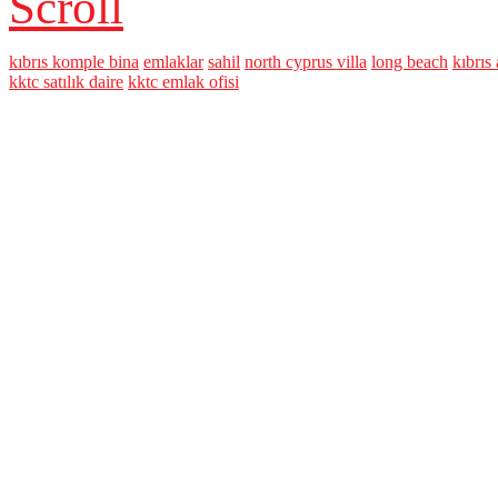
Scroll
kıbrıs komple bina
emlaklar
sahil
north cyprus villa
long beach
kıbrıs 
kktc satılık daire
kktc emlak ofisi