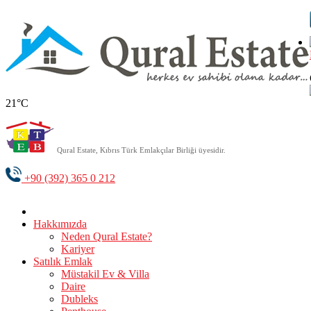
21°C
Qural Estate, Kıbrıs Türk Emlakçılar Birliği üyesidir.
+90 (392) 365 0 212
Hakkımızda
Neden Qural Estate?
Kariyer
Satılık Emlak
Müstakil Ev & Villa
Daire
Dubleks