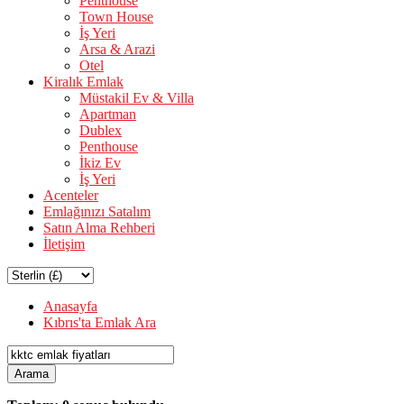
Penthouse
Town House
İş Yeri
Arsa & Arazi
Otel
Kiralık Emlak
Müstakil Ev & Villa
Apartman
Dublex
Penthouse
İkiz Ev
İş Yeri
Acenteler
Emlağınızı Satalım
Satın Alma Rehberi
İletişim
Anasayfa
Kıbrıs'ta Emlak Ara
Arama