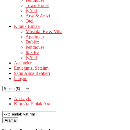
Penthouse
Town House
İş Yeri
Arsa & Arazi
Otel
Kiralık Emlak
Müstakil Ev & Villa
Apartman
Dublex
Penthouse
İkiz Ev
İş Yeri
Acenteler
Emlağınızı Satalım
Satın Alma Rehberi
İletişim
Anasayfa
Kıbrıs'ta Emlak Ara
Arama