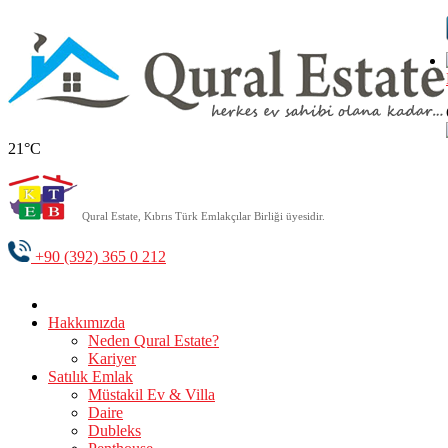
21°C
Qural Estate, Kıbrıs Türk Emlakçılar Birliği üyesidir.
+90 (392) 365 0 212
Hakkımızda
Neden Qural Estate?
Kariyer
Satılık Emlak
Müstakil Ev & Villa
Daire
Dubleks