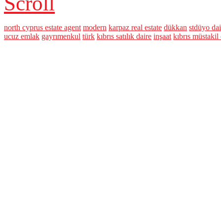
Scroll
north cyprus estate agent
modern
karpaz real estate
dükkan
stdüyo dai
ucuz emlak
gayrımenkul
türk
kıbrıs satılık daire
inşaat
kıbrıs müstakil