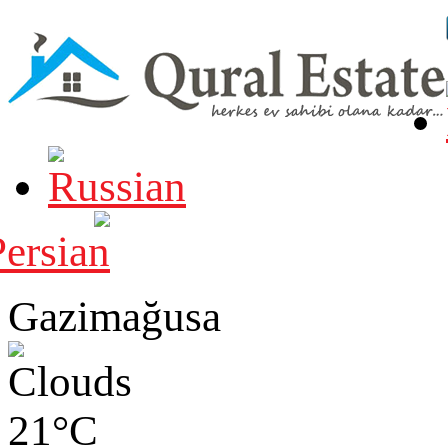
Gazimağusa
21°C