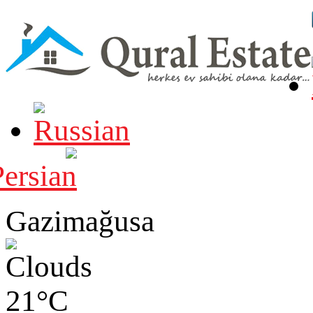
Gazimağusa
21°C