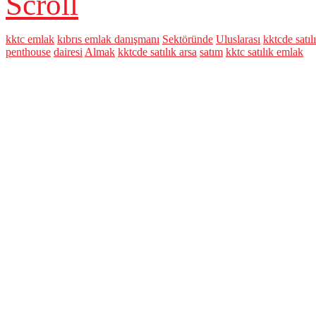
Scroll
kktc emlak
kıbrıs emlak danışmanı
Sektöründe
Uluslarası
kktcde satıl
penthouse
dairesi
Almak
kktcde satılık arsa
satım
kktc satılık emlak