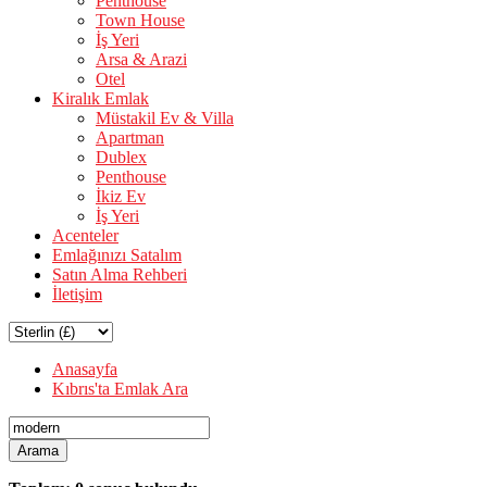
Penthouse
Town House
İş Yeri
Arsa & Arazi
Otel
Kiralık Emlak
Müstakil Ev & Villa
Apartman
Dublex
Penthouse
İkiz Ev
İş Yeri
Acenteler
Emlağınızı Satalım
Satın Alma Rehberi
İletişim
Anasayfa
Kıbrıs'ta Emlak Ara
Arama