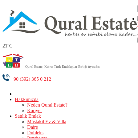
21°C
Qural Estate, Kıbrıs Türk Emlakçılar Birliği üyesidir.
+90 (392) 365 0 212
Hakkımızda
Neden Qural Estate?
Kariyer
Satılık Emlak
Müstakil Ev & Villa
Daire
Dubleks