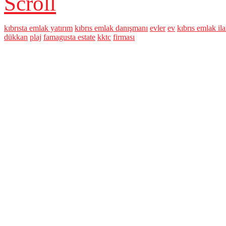
Scroll
kıbrısta emlak yatırım
kıbrıs emlak danışmanı
evler
ev
kıbrıs emlak ila
dükkan
plaj
famagusta estate
kktc
firması