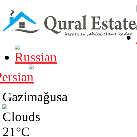
Gazimağusa
21°C