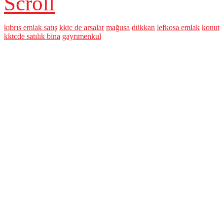
Scroll
kıbrıs emlak satış
kktc de arsalar
mağusa
dükkan
lefkosa emlak
konut
kktcde satılık bina
gayrımenkul