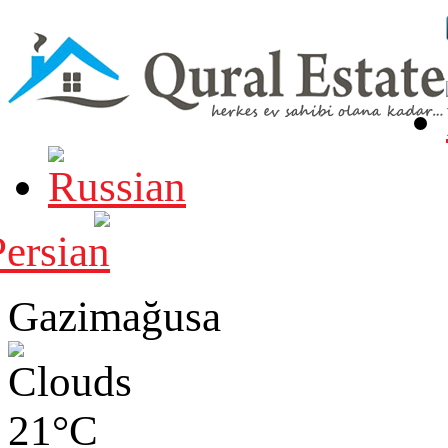
Gazimağusa
21°C