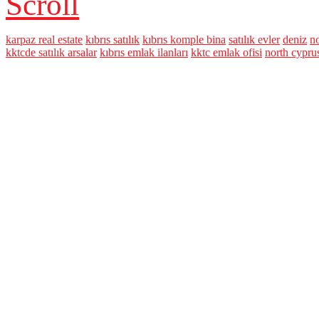
Scroll
karpaz real estate
kıbrıs satılık
kıbrıs komple bina
satılık evler
deniz
no
kktcde satılık arsalar
kıbrıs emlak ilanları
kktc emlak ofisi
north cyprus