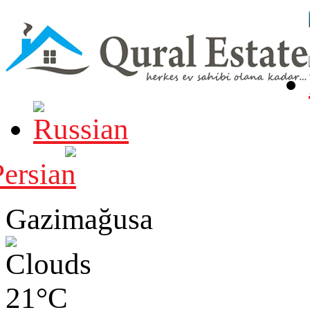
Gazimağusa
21°C