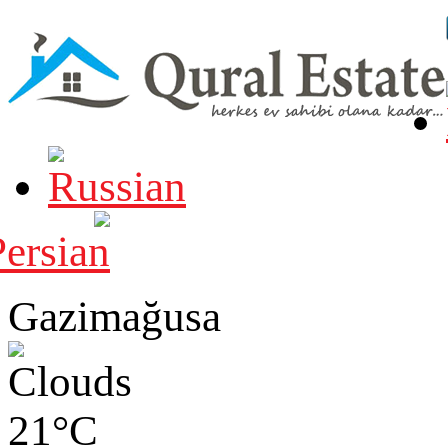
Gazimağusa
21°C