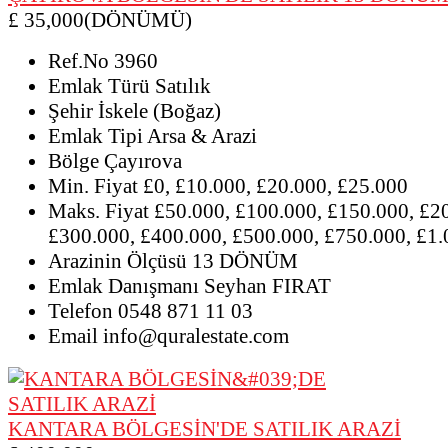
£ 35,000(DÖNÜMÜ)
Ref.No
3960
Emlak Türü
Satılık
Şehir
İskele (Boğaz)
Emlak Tipi
Arsa & Arazi
Bölge
Çayırova
Min. Fiyat
£0, £10.000, £20.000, £25.000
Maks. Fiyat
£50.000, £100.000, £150.000, £2
£300.000, £400.000, £500.000, £750.000, £1
Arazinin Ölçüsü
13 DÖNÜM
Emlak Danışmanı
Seyhan FIRAT
Telefon
0548 871 11 03
Email
info@quralestate.com
KANTARA BÖLGESİN'DE SATILIK ARAZİ