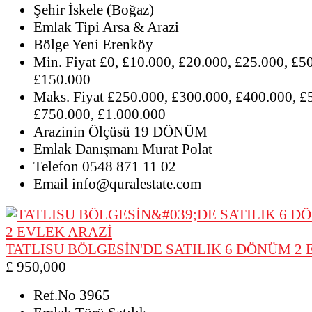
Şehir
İskele (Boğaz)
Emlak Tipi
Arsa & Arazi
Bölge
Yeni Erenköy
Min. Fiyat
£0, £10.000, £20.000, £25.000, £5
£150.000
Maks. Fiyat
£250.000, £300.000, £400.000, £
£750.000, £1.000.000
Arazinin Ölçüsü
19 DÖNÜM
Emlak Danışmanı
Murat Polat
Telefon
0548 871 11 02
Email
info@quralestate.com
TATLISU BÖLGESİN'DE SATILIK 6 DÖNÜM 2
£ 950,000
Ref.No
3965