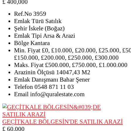
£ 400,000
Ref.No
3959
Emlak Türü
Satılık
Şehir
İskele (Boğaz)
Emlak Tipi
Arsa & Arazi
Bölge
Kantara
Min. Fiyat
£0, £10.000, £20.000, £25.000, £5
£150.000, £200.000, £250.000, £300.000
Maks. Fiyat
£500.000, £750.000, £1.000.000
Arazinin Ölçüsü
14047,43 M2
Emlak Danışmanı
Bahar Şener
Telefon
0548 871 11 03
Email
info@quralestate.com
GEÇİTKALE BÖLGESİN'DE SATILIK ARAZİ
£ 60,000