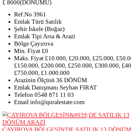
£ 8000(DÖNÜMÜ)
Ref.No
3961
Emlak Türü
Satılık
Şehir
İskele (Boğaz)
Emlak Tipi
Arsa & Arazi
Bölge
Çayırova
Min. Fiyat
£0
Maks. Fiyat
£10.000, £20.000, £25.000, £50.0
£150.000, £200.000, £250.000, £300.000, £40
£750.000, £1.000.000
Arazinin Ölçüsü
36 DÖNÜM
Emlak Danışmanı
Seyhan FIRAT
Telefon
0548 871 11 03
Email
info@quralestate.com
ÇAYIROVA BÖLGESİN'DE SATILIK 13 DÖNÜM