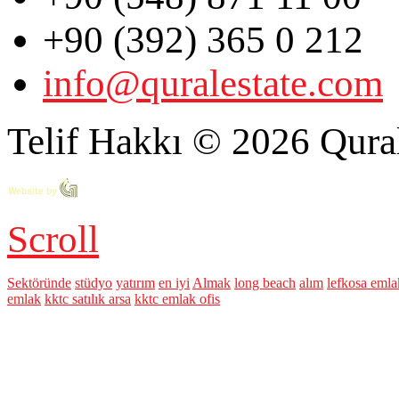
+90 (392) 365 0 212
info@quralestate.com
Telif Hakkı © 2026 Qural
Scroll
Sektöründe
stüdyo
yatırım
en iyi
Almak
long beach
alım
lefkosa emla
emlak
kktc satılık arsa
kktc emlak ofis