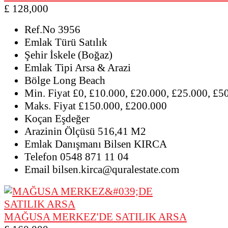
£ 128,000
Ref.No
3956
Emlak Türü
Satılık
Şehir
İskele (Boğaz)
Emlak Tipi
Arsa & Arazi
Bölge
Long Beach
Min. Fiyat
£0, £10.000, £20.000, £25.000, £5
Maks. Fiyat
£150.000, £200.000
Koçan
Eşdeğer
Arazinin Ölçüsü
516,41 M2
Emlak Danışmanı
Bilsen KIRCA
Telefon
0548 871 11 04
Email
bilsen.kirca@quralestate.com
MAĞUSA MERKEZ'DE SATILIK ARSA