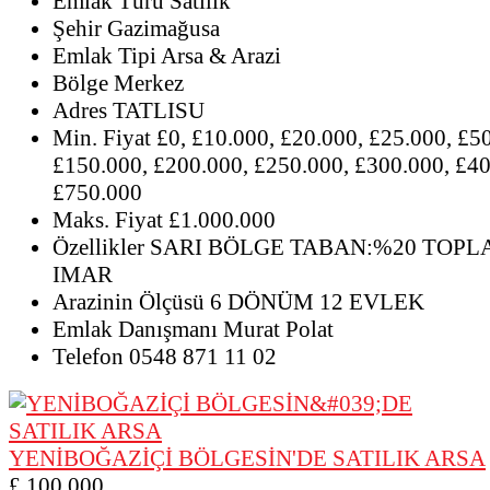
Emlak Türü
Satılık
Şehir
Gazimağusa
Emlak Tipi
Arsa & Arazi
Bölge
Merkez
Adres
TATLISU
Min. Fiyat
£0, £10.000, £20.000, £25.000, £5
£150.000, £200.000, £250.000, £300.000, £40
£750.000
Maks. Fiyat
£1.000.000
Özellikler
SARI BÖLGE TABAN:%20 TOPLA
IMAR
Arazinin Ölçüsü
6 DÖNÜM 12 EVLEK
Emlak Danışmanı
Murat Polat
Telefon
0548 871 11 02
YENİBOĞAZİÇİ BÖLGESİN'DE SATILIK ARSA
£ 100,000