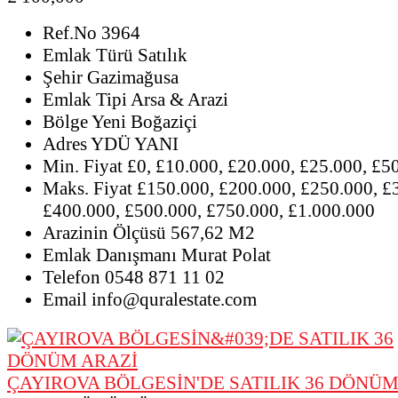
Ref.No
3964
Emlak Türü
Satılık
Şehir
Gazimağusa
Emlak Tipi
Arsa & Arazi
Bölge
Yeni Boğaziçi
Adres
YDÜ YANI
Min. Fiyat
£0, £10.000, £20.000, £25.000, £5
Maks. Fiyat
£150.000, £200.000, £250.000, £
£400.000, £500.000, £750.000, £1.000.000
Arazinin Ölçüsü
567,62 M2
Emlak Danışmanı
Murat Polat
Telefon
0548 871 11 02
Email
info@quralestate.com
ÇAYIROVA BÖLGESİN'DE SATILIK 36 DÖNÜM