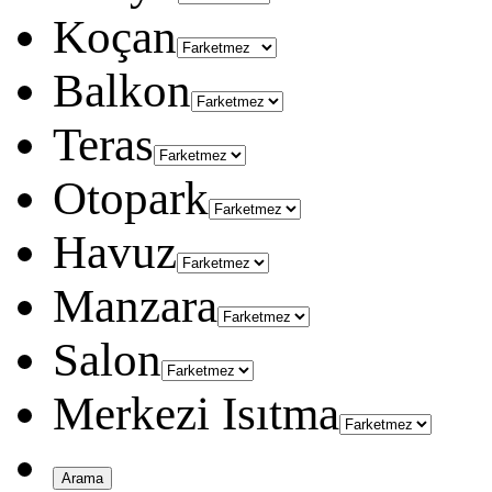
Koçan
Balkon
Teras
Otopark
Havuz
Manzara
Salon
Merkezi Isıtma