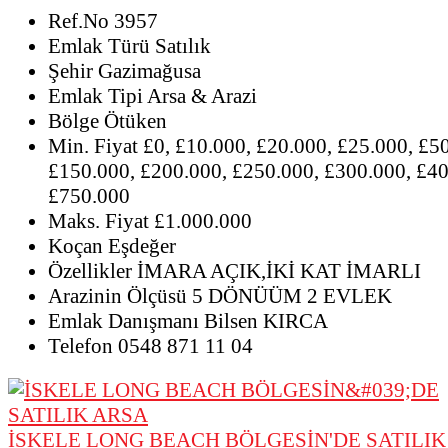
Ref.No
3957
Emlak Türü
Satılık
Şehir
Gazimağusa
Emlak Tipi
Arsa & Arazi
Bölge
Ötüken
Min. Fiyat
£0, £10.000, £20.000, £25.000, £5
£150.000, £200.000, £250.000, £300.000, £40
£750.000
Maks. Fiyat
£1.000.000
Koçan
Eşdeğer
Özellikler
İMARA AÇIK,İKİ KAT İMARLI
Arazinin Ölçüsü
5 DÖNÜÜM 2 EVLEK
Emlak Danışmanı
Bilsen KIRCA
Telefon
0548 871 11 04
İSKELE LONG BEACH BÖLGESİN'DE SATILIK