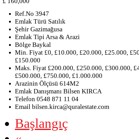
£ 160,000
Ref.No
3947
Emlak Türü
Satılık
Şehir
Gazimağusa
Emlak Tipi
Arsa & Arazi
Bölge
Baykal
Min. Fiyat
£0, £10.000, £20.000, £25.000, £5
£150.000
Maks. Fiyat
£200.000, £250.000, £300.000, £
£500.000, £750.000, £1.000.000
Arazinin Ölçüsü
614M2
Emlak Danışmanı
Bilsen KIRCA
Telefon
0548 871 11 04
Email
bilsen.kirca@quralestate.com
Başlangıç
«