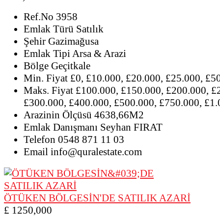
Ref.No
3958
Emlak Türü
Satılık
Şehir
Gazimağusa
Emlak Tipi
Arsa & Arazi
Bölge
Geçitkale
Min. Fiyat
£0, £10.000, £20.000, £25.000, £5
Maks. Fiyat
£100.000, £150.000, £200.000, £
£300.000, £400.000, £500.000, £750.000, £1
Arazinin Ölçüsü
4638,66M2
Emlak Danışmanı
Seyhan FIRAT
Telefon
0548 871 11 03
Email
info@quralestate.com
ÖTÜKEN BÖLGESİN'DE SATILIK AZARİ
£ 1250,000