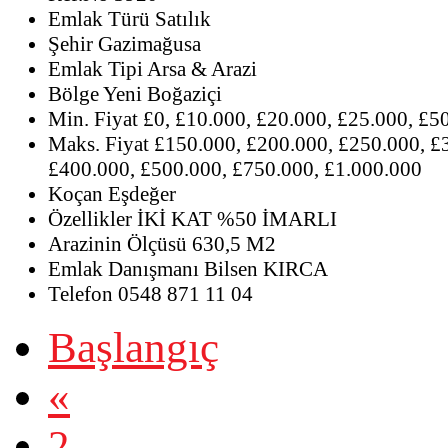
Emlak Türü
Satılık
Şehir
Gazimağusa
Emlak Tipi
Arsa & Arazi
Bölge
Yeni Boğaziçi
Min. Fiyat
£0, £10.000, £20.000, £25.000, £5
Maks. Fiyat
£150.000, £200.000, £250.000, £
£400.000, £500.000, £750.000, £1.000.000
Koçan
Eşdeğer
Özellikler
İKİ KAT %50 İMARLI
Arazinin Ölçüsü
630,5 M2
Emlak Danışmanı
Bilsen KIRCA
Telefon
0548 871 11 04
Başlangıç
«
2