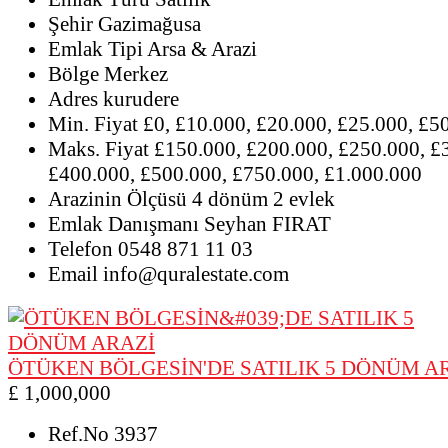
Şehir
Gazimağusa
Emlak Tipi
Arsa & Arazi
Bölge
Merkez
Adres
kurudere
Min. Fiyat
£0, £10.000, £20.000, £25.000, £5
Maks. Fiyat
£150.000, £200.000, £250.000, £
£400.000, £500.000, £750.000, £1.000.000
Arazinin Ölçüsü
4 dönüm 2 evlek
Emlak Danışmanı
Seyhan FIRAT
Telefon
0548 871 11 03
Email
info@quralestate.com
ÖTÜKEN BÖLGESİN'DE SATILIK 5 DÖNÜM A
£ 1,000,000
Ref.No
3937