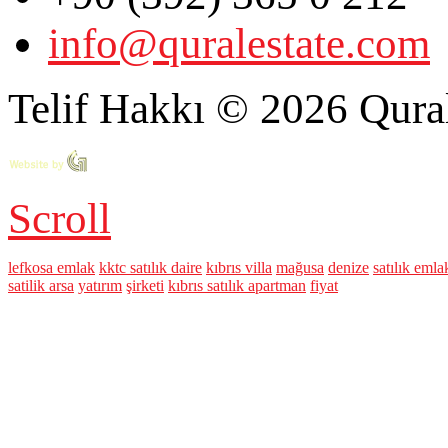
info@quralestate.com
Telif Hakkı © 2026 Qural
Scroll
lefkosa emlak
kktc satılık daire
kıbrıs villa
mağusa
denize
satılık eml
satilik arsa
yatırım
şirketi
kıbrıs satılık apartman
fiyat