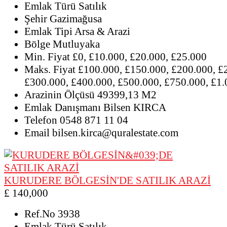
Emlak Türü
Satılık
Şehir
Gazimağusa
Emlak Tipi
Arsa & Arazi
Bölge
Mutluyaka
Min. Fiyat
£0, £10.000, £20.000, £25.000
Maks. Fiyat
£100.000, £150.000, £200.000, £
£300.000, £400.000, £500.000, £750.000, £1
Arazinin Ölçüsü
49399,13 M2
Emlak Danışmanı
Bilsen KIRCA
Telefon
0548 871 11 04
Email
bilsen.kirca@quralestate.com
KURUDERE BÖLGESİN'DE SATILIK ARAZİ
£ 140,000
Ref.No
3938
Emlak Türü
Satılık