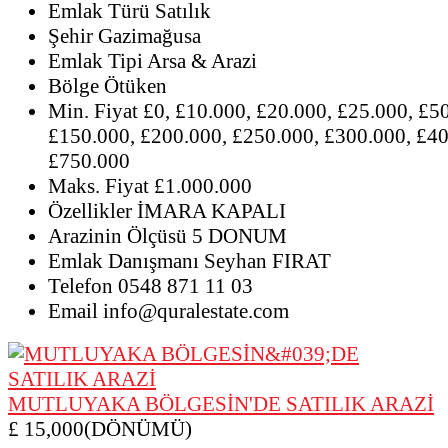
Emlak Türü
Satılık
Şehir
Gazimağusa
Emlak Tipi
Arsa & Arazi
Bölge
Ötüken
Min. Fiyat
£0, £10.000, £20.000, £25.000, £5
£150.000, £200.000, £250.000, £300.000, £40
£750.000
Maks. Fiyat
£1.000.000
Özellikler
İMARA KAPALI
Arazinin Ölçüsü
5 DONUM
Emlak Danışmanı
Seyhan FIRAT
Telefon
0548 871 11 03
Email
info@quralestate.com
MUTLUYAKA BÖLGESİN'DE SATILIK ARAZİ
£ 15,000(DÖNÜMÜ)