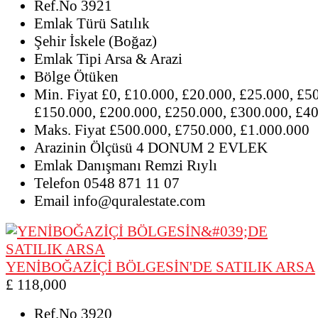
Ref.No
3921
Emlak Türü
Satılık
Şehir
İskele (Boğaz)
Emlak Tipi
Arsa & Arazi
Bölge
Ötüken
Min. Fiyat
£0, £10.000, £20.000, £25.000, £5
£150.000, £200.000, £250.000, £300.000, £4
Maks. Fiyat
£500.000, £750.000, £1.000.000
Arazinin Ölçüsü
4 DONUM 2 EVLEK
Emlak Danışmanı
Remzi Rıylı
Telefon
0548 871 11 07
Email
info@quralestate.com
YENİBOĞAZİÇİ BÖLGESİN'DE SATILIK ARSA
£ 118,000
Ref.No
3920