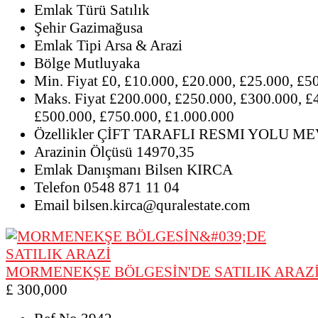
Emlak Türü
Satılık
Şehir
Gazimağusa
Emlak Tipi
Arsa & Arazi
Bölge
Mutluyaka
Min. Fiyat
£0, £10.000, £20.000, £25.000, £5
Maks. Fiyat
£200.000, £250.000, £300.000, £
£500.000, £750.000, £1.000.000
Özellikler
ÇİFT TARAFLI RESMI YOLU M
Arazinin Ölçüsü
14970,35
Emlak Danışmanı
Bilsen KIRCA
Telefon
0548 871 11 04
Email
bilsen.kirca@quralestate.com
MORMENEKŞE BÖLGESİN'DE SATILIK ARAZ
£ 300,000