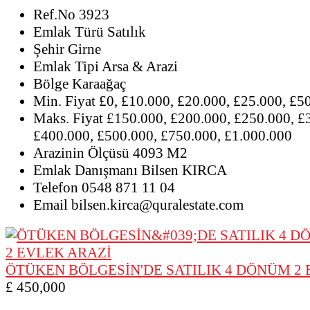
Ref.No
3923
Emlak Türü
Satılık
Şehir
Girne
Emlak Tipi
Arsa & Arazi
Bölge
Karaağaç
Min. Fiyat
£0, £10.000, £20.000, £25.000, £5
Maks. Fiyat
£150.000, £200.000, £250.000, £
£400.000, £500.000, £750.000, £1.000.000
Arazinin Ölçüsü
4093 M2
Emlak Danışmanı
Bilsen KIRCA
Telefon
0548 871 11 04
Email
bilsen.kirca@quralestate.com
ÖTÜKEN BÖLGESİN'DE SATILIK 4 DÖNÜM 2 
£ 450,000