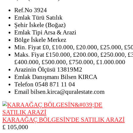
Ref.No
3924
Emlak Türü
Satılık
Şehir
İskele (Boğaz)
Emlak Tipi
Arsa & Arazi
Bölge
İskele Merkez
Min. Fiyat
£0, £10.000, £20.000, £25.000, £5
Maks. Fiyat
£150.000, £200.000, £250.000, £
£400.000, £500.000, £750.000, £1.000.000
Arazinin Ölçüsü
13819M2
Emlak Danışmanı
Bilsen KIRCA
Telefon
0548 871 11 04
Email
bilsen.kirca@quralestate.com
KARAAĞAÇ BÖLGESİN'DE SATILIK ARAZİ
£ 105,000