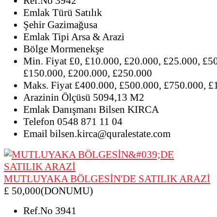
Ref.No
3942
Emlak Türü
Satılık
Şehir
Gazimağusa
Emlak Tipi
Arsa & Arazi
Bölge
Mormenekşe
Min. Fiyat
£0, £10.000, £20.000, £25.000, £5
£150.000, £200.000, £250.000
Maks. Fiyat
£400.000, £500.000, £750.000, £
Arazinin Ölçüsü
5094,13 M2
Emlak Danışmanı
Bilsen KIRCA
Telefon
0548 871 11 04
Email
bilsen.kirca@quralestate.com
MUTLUYAKA BÖLGESİN'DE SATILIK ARAZİ
£ 50,000(DONUMU)
Ref.No
3941