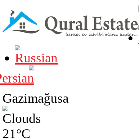
Gazimağusa
21°C