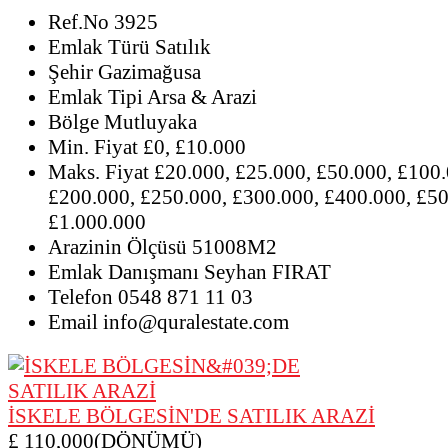
Ref.No
3925
Emlak Türü
Satılık
Şehir
Gazimağusa
Emlak Tipi
Arsa & Arazi
Bölge
Mutluyaka
Min. Fiyat
£0, £10.000
Maks. Fiyat
£20.000, £25.000, £50.000, £100.
£200.000, £250.000, £300.000, £400.000, £50
£1.000.000
Arazinin Ölçüsü
51008M2
Emlak Danışmanı
Seyhan FIRAT
Telefon
0548 871 11 03
Email
info@quralestate.com
İSKELE BÖLGESİN'DE SATILIK ARAZİ
£ 110,000(DÖNÜMÜ)