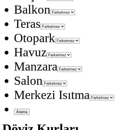
Balkon
Teras
Otopark
Havuz
Manzara
Salon
Merkezi Isıtma
Döviz Kurları