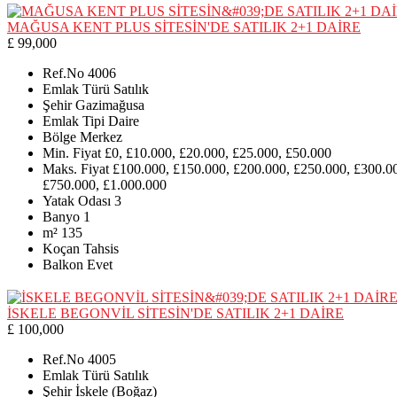
MAĞUSA KENT PLUS SİTESİN'DE SATILIK 2+1 DAİRE
£ 99,000
Ref.No
4006
Emlak Türü
Satılık
Şehir
Gazimağusa
Emlak Tipi
Daire
Bölge
Merkez
Min. Fiyat
£0, £10.000, £20.000, £25.000, £50.000
Maks. Fiyat
£100.000, £150.000, £200.000, £250.000, £300.0
£750.000, £1.000.000
Yatak Odası
3
Banyo
1
m²
135
Koçan
Tahsis
Balkon
Evet
İSKELE BEGONVİL SİTESİN'DE SATILIK 2+1 DAİRE
£ 100,000
Ref.No
4005
Emlak Türü
Satılık
Şehir
İskele (Boğaz)