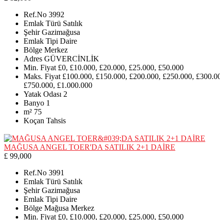
Ref.No
3992
Emlak Türü
Satılık
Şehir
Gazimağusa
Emlak Tipi
Daire
Bölge
Merkez
Adres
GÜVERCİNLİK
Min. Fiyat
£0, £10.000, £20.000, £25.000, £50.000
Maks. Fiyat
£100.000, £150.000, £200.000, £250.000, £300.0
£750.000, £1.000.000
Yatak Odası
2
Banyo
1
m²
75
Koçan
Tahsis
MAĞUSA ANGEL TOER'DA SATILIK 2+1 DAİRE
£ 99,000
Ref.No
3991
Emlak Türü
Satılık
Şehir
Gazimağusa
Emlak Tipi
Daire
Bölge
Mağusa Merkez
Min. Fiyat
£0, £10.000, £20.000, £25.000, £50.000