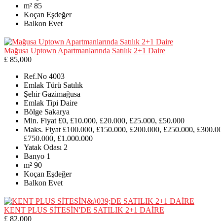
m²
85
Koçan
Eşdeğer
Balkon
Evet
Mağusa Uptown Apartmanlarında Satılık 2+1 Daire
£ 85,000
Ref.No
4003
Emlak Türü
Satılık
Şehir
Gazimağusa
Emlak Tipi
Daire
Bölge
Sakarya
Min. Fiyat
£0, £10.000, £20.000, £25.000, £50.000
Maks. Fiyat
£100.000, £150.000, £200.000, £250.000, £300.0
£750.000, £1.000.000
Yatak Odası
2
Banyo
1
m²
90
Koçan
Eşdeğer
Balkon
Evet
KENT PLUS SİTESİN'DE SATILIK 2+1 DAİRE
£ 82,000