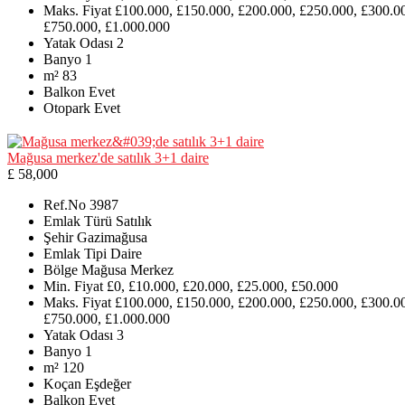
Maks. Fiyat
£100.000, £150.000, £200.000, £250.000, £300.0
£750.000, £1.000.000
Yatak Odası
2
Banyo
1
m²
83
Balkon
Evet
Otopark
Evet
Mağusa merkez'de satılık 3+1 daire
£ 58,000
Ref.No
3987
Emlak Türü
Satılık
Şehir
Gazimağusa
Emlak Tipi
Daire
Bölge
Mağusa Merkez
Min. Fiyat
£0, £10.000, £20.000, £25.000, £50.000
Maks. Fiyat
£100.000, £150.000, £200.000, £250.000, £300.0
£750.000, £1.000.000
Yatak Odası
3
Banyo
1
m²
120
Koçan
Eşdeğer
Balkon
Evet