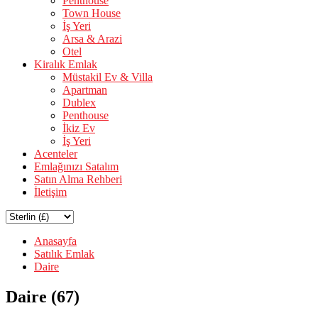
Penthouse
Town House
İş Yeri
Arsa & Arazi
Otel
Kiralık Emlak
Müstakil Ev & Villa
Apartman
Dublex
Penthouse
İkiz Ev
İş Yeri
Acenteler
Emlağınızı Satalım
Satın Alma Rehberi
İletişim
Anasayfa
Satılık Emlak
Daire
Daire (67)