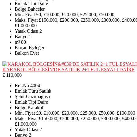
Emlak Tipi
Daire
Bölge
Bahceler
Min. Fiyat
£0, £10.000, £20.000, £25.000, £50.000
Maks. Fiyat
£150.000, £200.000, £250.000, £300.000, £400.0
£1.000.000
Yatak Odası
2
Banyo
1
m²
80
Koçan
Eşdeğer
Balkon
Evet
KARAKOL BÖLGESİN'DE SATILIK 2+1 FUL EŞYALI DAİRE
£ 110,000
Ref.No
4004
Emlak Türü
Satılık
Şehir
Gazimağusa
Emlak Tipi
Daire
Bölge
Karakol
Min. Fiyat
£0, £10.000, £20.000, £25.000, £50.000, £100.000
Maks. Fiyat
£150.000, £200.000, £250.000, £300.000, £400.0
£1.000.000
Yatak Odası
2
Banyo
2