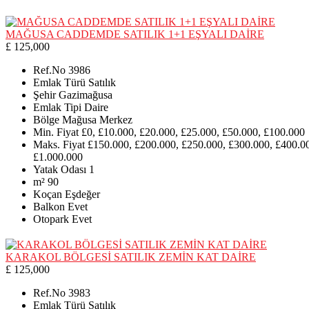
MAĞUSA CADDEMDE SATILIK 1+1 EŞYALI DAİRE
£ 125,000
Ref.No
3986
Emlak Türü
Satılık
Şehir
Gazimağusa
Emlak Tipi
Daire
Bölge
Mağusa Merkez
Min. Fiyat
£0, £10.000, £20.000, £25.000, £50.000, £100.000
Maks. Fiyat
£150.000, £200.000, £250.000, £300.000, £400.0
£1.000.000
Yatak Odası
1
m²
90
Koçan
Eşdeğer
Balkon
Evet
Otopark
Evet
KARAKOL BÖLGESİ SATILIK ZEMİN KAT DAİRE
£ 125,000
Ref.No
3983
Emlak Türü
Satılık