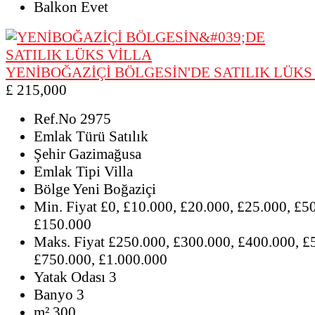
Balkon
Evet
YENİBOĞAZİÇİ BÖLGESİN'DE SATILIK LÜKS
£ 215,000
Ref.No
2975
Emlak Türü
Satılık
Şehir
Gazimağusa
Emlak Tipi
Villa
Bölge
Yeni Boğaziçi
Min. Fiyat
£0, £10.000, £20.000, £25.000, £5
£150.000
Maks. Fiyat
£250.000, £300.000, £400.000, £
£750.000, £1.000.000
Yatak Odası
3
Banyo
3
m²
300