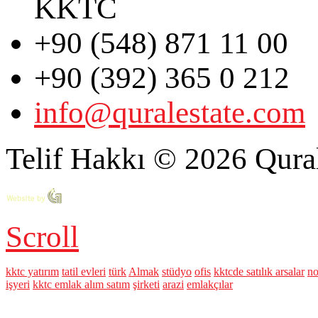
KKTC
+90 (548) 871 11 00
+90 (392) 365 0 212
info@quralestate.com
Telif Hakkı © 2026 Qural
Scroll
kktc yatırım
tatil evleri
türk
Almak
stüdyo
ofis
kktcde satılık arsalar
no
işyeri
kktc emlak alım satım
şirketi
arazi
emlakçılar