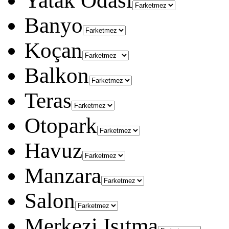
Yatak Odası
Banyo
Koçan
Balkon
Teras
Otopark
Havuz
Manzara
Salon
Merkezi Isıtma