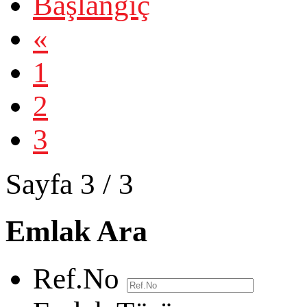
Başlangıç
«
1
2
3
Sayfa 3 / 3
Emlak Ara
Ref.No