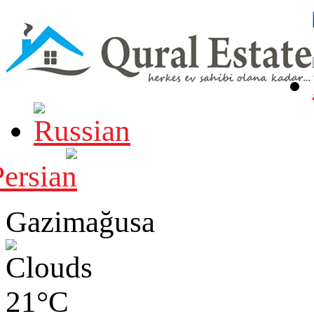
Gazimağusa
21°C