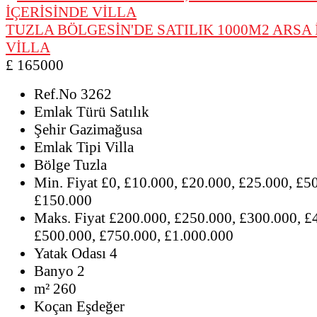
TUZLA BÖLGESİN'DE SATILIK 1000M2 ARSA 
VİLLA
£ 165000
Ref.No
3262
Emlak Türü
Satılık
Şehir
Gazimağusa
Emlak Tipi
Villa
Bölge
Tuzla
Min. Fiyat
£0, £10.000, £20.000, £25.000, £5
£150.000
Maks. Fiyat
£200.000, £250.000, £300.000, £
£500.000, £750.000, £1.000.000
Yatak Odası
4
Banyo
2
m²
260
Koçan
Eşdeğer